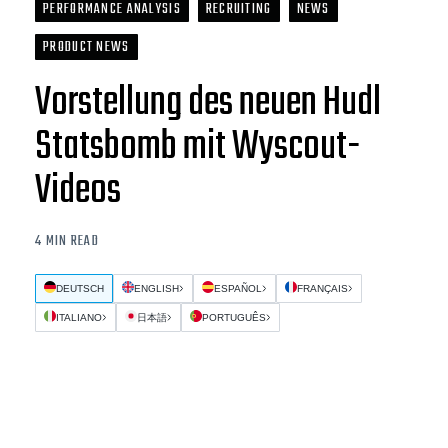
PERFORMANCE ANALYSIS
RECRUITING
NEWS
PRODUCT NEWS
Vorstellung des neuen Hudl
Statsbomb mit Wyscout-
Videos
4 MIN READ
DEUTSCH
ENGLISH
ESPAÑOL
FRANÇAIS
ITALIANO
日本語
PORTUGUÊS