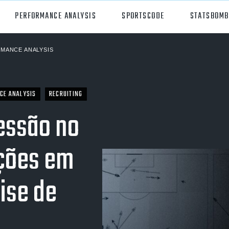
PERFORMANCE ANALYSIS
SPORTSCODE
STATSBOMB
MANCE ANALYSIS
orts
Hudl Sportscode
all
Studio
CE ANALYSIS
RECRUITING
tball
Insight
essão no
can Football
Hudl Replay
ações em
ball
Volleymetrics
y
Wyscout
ise de
alian Rules Football
WIMU
ockey
Hudl IQ