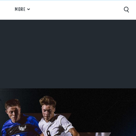
MORE
Capture
Performance Analysis
Recruiting
Opponent Scouting
Training and Drills
Coaching
Culture
News