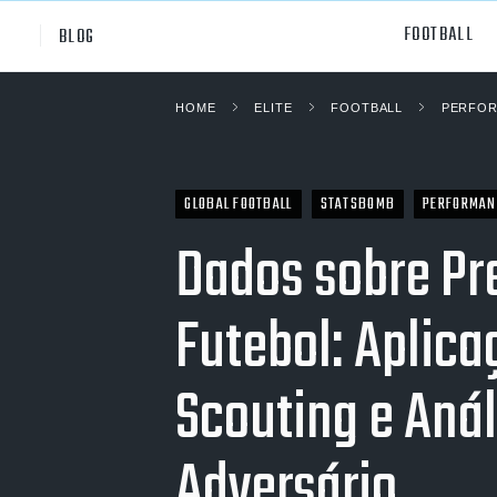
FOOTBALL
BLOG
HOME
ELITE
FOOTBALL
PERFOR
Professional
All Sp
NCAA Div I
Footb
GLOBAL FOOTBALL
STATSBOMB
PERFORMAN
Baske
Dados sobre Pr
Ameri
Futebol: Aplic
Volley
Rugb
Scouting e Anál
Austr
Adversário
Ice H