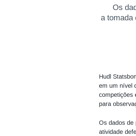
Os dad
a tomada d
Hudl Statsbo
em um nível 
competições 
para observaç
Os dados de 
atividade de