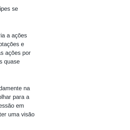
ipes se
ria a ações
eptações e
s ações por
os quase
idamente na
lhar para a
ressão em
ter uma visão