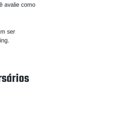
ê avalie como
em ser
ing.
rsários