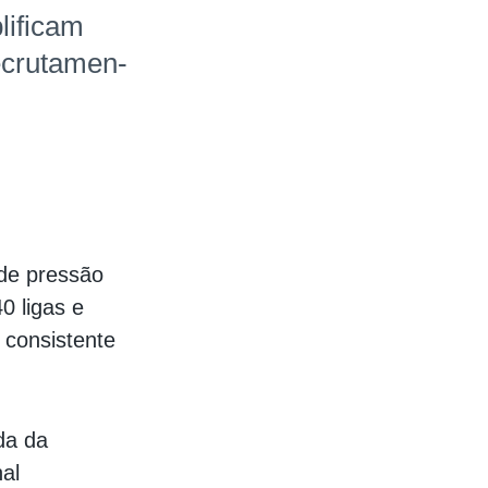
lificam
cru­ta­men­
 de pressão
0 ligas e
consistente
da da
al