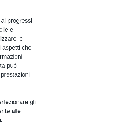
 ai progressi
cile e
izzare le
i aspetti che
ormazioni
ita può
 prestazioni
erfezionare gli
ente alle
i.