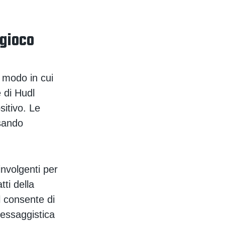
 gioco
l modo in cui
e di Hudl
sitivo. Le
ssando
involgenti per
tti della
l consente di
messaggistica