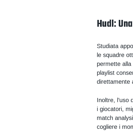
Hudl: Una
Studiata appo
le squadre ott
permette alla 
playlist cons
direttamente 
Inoltre, l’uso
i giocatori, m
match analysi
cogliere i mo