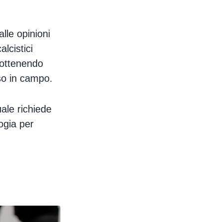
alle opinioni
lcistici
, ottenendo
sso in campo.
uale richiede
logia per