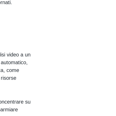
rnati.
lisi video a un
o automatico,
ita, come
 risorse
oncentrare su
sparmiare