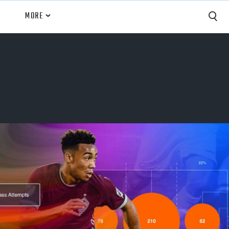
MORE
Capture
Performance Analysis
Recruiting
Opponent Scouting
Training and Drills
Coaching
Culture
News