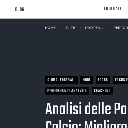
FOOTBALL
BLOG
HOME
ELITE
FOOTBALL
PERFOR
Professional
All Sp
NCAA Div I
Footb
Baske
Ameri
GLOBAL FOOTBALL
HUDL
FOCUS
FOCUS F
Volley
PERFORMANCE ANALYSIS
COACHING
Rugb
Analisi delle Pa
Austr
Ice H