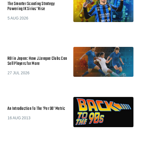
The Smarter Scouting Strategy
Powering IK Sirius’ Rise
5 AUG 2026
ROI in Japan: How J.League Clubs Can
Sell Players for More
27 JUL 2026
An Introduction To The 'Per 90' Metric
16 AUG 2013