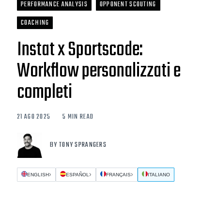
PERFORMANCE ANALYSIS
OPPONENT SCOUTING
COACHING
Instat x Sportscode:
Workflow personalizzati e
completi
21 AGO 2025
5 MIN READ
BY TONY SPRANGERS
ENGLISH
ESPAÑOL
FRANÇAIS
ITALIANO