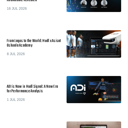
Roundtable Revealed
16 JUL 2026
From Lagos to the World: Hudl x Asisat
Oshoala Academy
8 JUL 2026
ADI is Now in Hudl Signal: A New Era
for Performance Analysis
1 JUL 2026