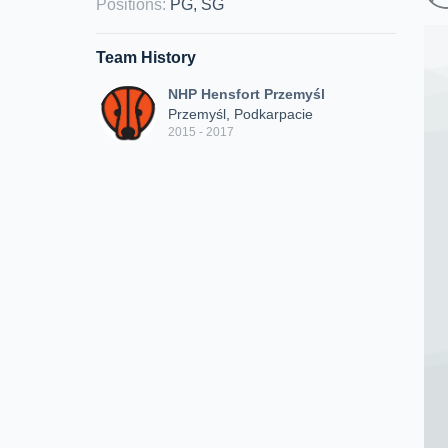
Positions
:
PG, SG
Team History
NHP Hensfort Przemyśl
Przemyśl, Podkarpacie
2015 - 2017