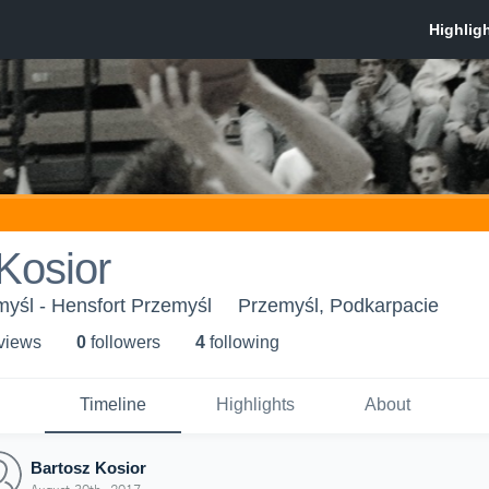
Kosior
yśl - Hensfort Przemyśl
Przemyśl, Podkarpacie
 view
s
0
follower
s
4
following
Timeline
Highlights
About
Bartosz Kosior