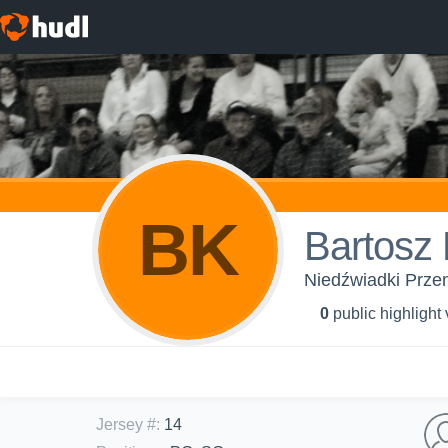
BK
Bartosz 
Niedźwiadki Przem
0
public highlight
Jersey #
:
14