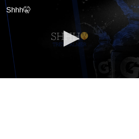
Shhh🤫